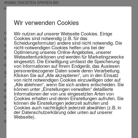
ANWALTSKOSTEN SPAREN BEI
HÖCHSTER QUALITÄT
BEEINFLUSST MEIN
Wir verwenden Cookies
VERMÖGEN DIE KOSTEN DER
SCHEIDUNG
Wir nutzen auf unserer Webseite Cookies. Einige
GARANTIE: SCHEIDUNG-SO-
Cookies sind notwendig (z.B. für das
GÜNSTIG-WIE-MÖGLICH!
Scheidungsformular) andere sind nicht notwendig. Die
SCHEIDUND KOSTENLOS — MIT
nicht-notwendigen Cookies helfen uns bei der
VKH
Optimierung unseres Online-Angebotes, unserer
Webseitenfunktionen und werden für Marketingzwecke
SCHEIDUNG ZUM FESTPREIS?
eingesetzt. Die Einwilligung umfasst die Speicherung
SCHEIDUNGSKOSTEN-RECHNER
von Informationen auf Ihrem Endgerät, das Auslesen
personenbezogener Daten sowie deren Verarbeitung.
SCHEIDUNGSFORMULAR
Klicken Sie auf „Alle akzeptieren“, um in den Einsatz
von nicht notwendigen Cookies einzuwilligen oder auf
„Alle ablehnen“, wenn Sie sich anders entscheiden. Sie
WEGWEISER ZUR VORBEREITUNG
können unter „Einstellungen verwalten“ detaillierte
IHRER SCHEIDUNG
Informationen der von uns eingesetzten Arten von
BESCHWERDEPRÜFUNG
Cookies erhalten und deren Einstellungen aufrufen. Sie
können die Einstellungen jederzeit aufrufen und
SCHEIDUNG
Cookies auch nachträglich jederzeit abwählen (z.B. in
INTERNATIONALE SCHEIDUNG
der Datenschutzerklärung oder unten auf unserer
Webseite).
SCHEIDUNG AUS DEM AUSLAND
FERNSCHEIDUNG – DIE
SCHEIDUNG VON ZUHAUSE