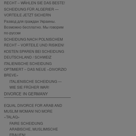
RECHT – WÄHLEN SIE DAS BESTE!
SCHEIDUNG FÜR ALGERIER —
VORTEILE JETZT SICHERN
Развод для граждан Украины.
Возможно бесплатно. Мы говорим
по-русски
SCHEIDUNG NACH POLNISCHEM
RECHT – VORTEILE UND RISIKEN!
KOSTEN SPAREN BEI SCHEIDUNG
DEUTSCHLAND / SCHWEIZ
ITALIENISCHE SCHEIDUNG
OPTIMIERT – DAS NEUE «DIVORZIO
BREVE»
ITALIENISCHE SCHEIDUNG —
WIE SIE FRÜHER WAR!
DIVORCE IN GERMANY
EQUAL DIVORCE FOR ARAB AND
MUSLIM WOMAN! NO MORE
«TALAQ»
FAIRE SCHEIDUNG
ARABISCHE, MUSLIMISCHE
FRAUEN!