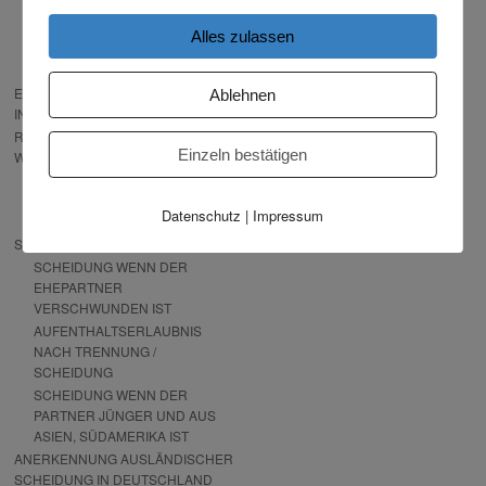
SCHEIDUNG OHNE REISE
NACH DEUTSCHLAND
Alles zulassen
SCHEIDUNG KOSTENLOS AUS
DEM AUSLAND
EXPRESS SCHEIDUNG
Ablehnen
INTERNATIONAL — JETZT STARTEN
RECHT, DAS IHNEN PASST — BITTE
Einzeln bestätigen
WÄHLEN!
RECHTSWAHL-
VEREINBARUNGEN NACH
Datenschutz
|
Impressum
LÄNDERN
SCHEIDUNG VON AUSLÄNDER
SCHEIDUNG WENN DER
EHEPARTNER
VERSCHWUNDEN IST
AUFENTHALTSERLAUBNIS
NACH TRENNUNG /
SCHEIDUNG
SCHEIDUNG WENN DER
PARTNER JÜNGER UND AUS
ASIEN, SÜDAMERIKA IST
ANERKENNUNG AUSLÄNDISCHER
SCHEIDUNG IN DEUTSCHLAND