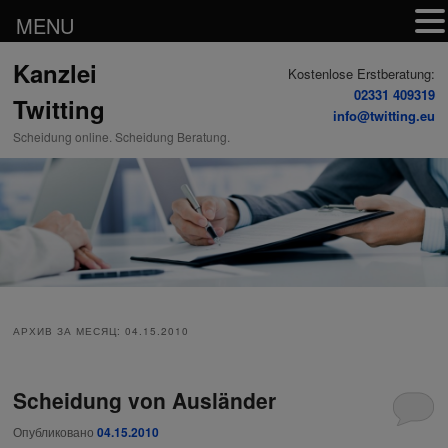
MENU
Перейти
Перейти
Kanzlei
к
к
Kostenlose Erstberatung:
основному
дополнительному
02331 409319
Twitting
содержимому
содержимому
info@twitting.eu
Scheidung online. Scheidung Beratung.
АРХИВ ЗА МЕСЯЦ:
04.15.2010
Scheidung von Ausländer
Опубликовано
04.15.2010