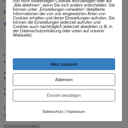
von nicht notwendigen Cookies einzuwilligen oder auf
„Alle ablehnen“, wenn Sie sich anders entscheiden. Sie
können unter „Einstellungen verwalten“ detaillierte
E-Mail:
info@twitting.eu
Informationen der von uns eingesetzten Arten von
Cookies erhalten und deren Einstellungen aufrufen. Sie
können die Einstellungen jederzeit aufrufen und
WhatsApp
Cookies auch nachträglich jederzeit abwählen (z.B. in
der Datenschutzerklärung oder unten auf unserer
Webseite).
KONTAKT
email: info@twitting.eu
Alles zulassen
Adresse: Anwaltskanzlei Dirk Twitting
Am Karweg 50, 58135 Hagen, Deutschland
Ablehnen
Tel: +49(0)2331 - 40 93 19
Fax: +49(0)2331 - 40 08 19
Einzeln bestätigen
SITE MAP
Datenschutz
|
Impressum
STARTSEITE
SCHEIDUNGSANWALT