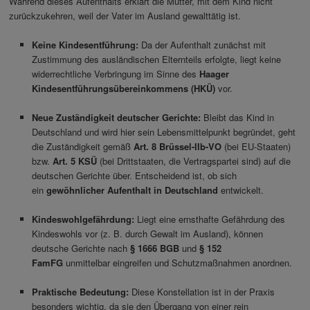
Während dieses Aufenthalts erklärt die Mutter, mit dem Kind nicht
zurückzukehren, weil der Vater im Ausland gewalttätig ist.
Keine Kindesentführung:
Da der Aufenthalt zunächst mit
Zustimmung des ausländischen Elternteils erfolgte, liegt keine
widerrechtliche Verbringung im Sinne des
Haager
Kindesentführungsübereinkommen
s (HKÜ)
vor.
Neue Zuständigkeit deutscher Gerichte:
Bleibt das Kind in
Deutschland und wird hier sein Lebensmittelpunkt begründet, geht
die Zuständigkeit gemäß
Art. 8 Brüssel-IIb-VO
(bei EU-Staaten)
bzw.
Art. 5 KSÜ
(bei Drittstaaten, die Vertragspartei sind) auf die
deutschen Gerichte über. Entscheidend ist, ob sich
ein
gewöhnlicher Aufenthalt in Deutschland
entwickelt.
Kindeswohlgefährdung:
Liegt eine ernsthafte Gefährdung des
Kindeswohls vor (z. B. durch Gewalt im Ausland), können
deutsche Gerichte nach
§ 1666 BGB
und
§ 152
FamFG
unmittelbar eingreifen und Schutzmaßnahmen anordnen.
Praktische Bedeutung:
Diese Konstellation ist in der Praxis
besonders wichtig, da sie den Übergang von einer rein