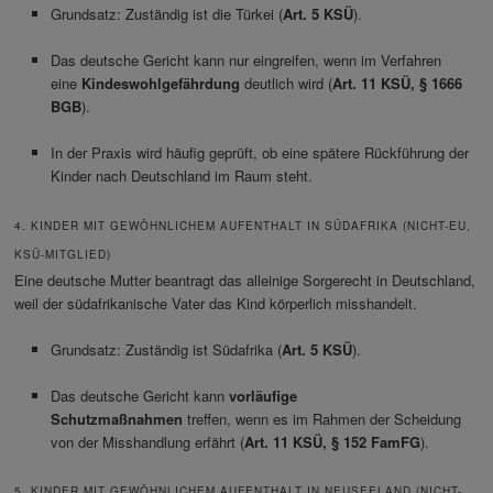
Grundsatz: Zuständig ist die Türkei (
Art. 5 KSÜ
).
Das deutsche Gericht kann nur eingreifen, wenn im Verfahren
eine
Kindeswohlgefährdung
deutlich wird (
Art. 11 KSÜ, § 1666
BGB
).
In der Praxis wird häufig geprüft, ob eine spätere Rückführung der
Kinder nach Deutschland im Raum steht.
4. KINDER MIT GEWÖHNLICHEM AUFENTHALT IN SÜDAFRIKA (NICHT-EU,
KSÜ-MITGLIED)
Eine deutsche Mutter beantragt das alleinige Sorgerecht in Deutschland,
weil der südafrikanische Vater das Kind körperlich misshandelt.
Grundsatz: Zuständig ist Südafrika (
Art. 5 KSÜ
).
Das deutsche Gericht kann
vorläufige
Schutzmaßnahmen
treffen, wenn es im Rahmen der Scheidung
von der Misshandlung erfährt (
Art. 11 KSÜ, § 152 FamFG
).
5. KINDER MIT GEWÖHNLICHEM AUFENTHALT IN NEUSEELAND (NICHT-