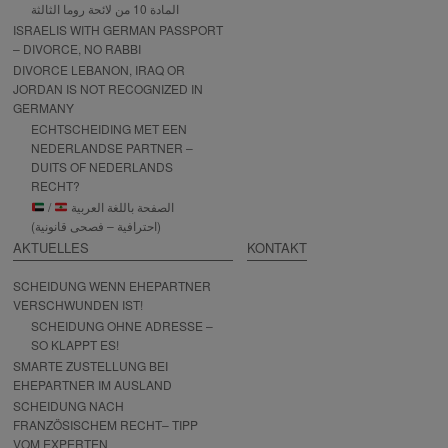
المادة 10 من لائحة روما الثالثة
ISRAELIS WITH GERMAN PASSPORT
– DIVORCE, NO RABBI
DIVORCE LEBANON, IRAQ OR
JORDAN IS NOT RECOGNIZED IN
GERMANY
ECHTSCHEIDING MET EEN
NEDERLANDSE PARTNER –
DUITS OF NEDERLANDS
RECHT?
/
الصفحة باللغة العربية
(احترافية – فصحى قانونية)
AKTUELLES
KONTAKT
SCHEIDUNG WENN EHEPARTNER
VERSCHWUNDEN IST!
SCHEIDUNG OHNE ADRESSE –
SO KLAPPT ES!
SMARTE ZUSTELLUNG BEI
EHEPARTNER IM AUSLAND
SCHEIDUNG NACH
FRANZÖSISCHEM RECHT– TIPP
VOM EXPERTEN