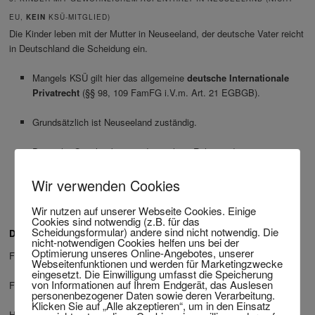
EU,
KEIN
KSÜ-MITGLIED)
Die Kinder leben mit der Mutter in Neuseeland, der deutsche Vater reicht
in Deutschland die Scheidung ein.
Mangels KSÜ gilt hier das allgemeine
deutsche Internationale
Privatrecht
(§§ 98, 109 FamFG i.V.m. Art. 21 EGBGB).
Grundsätzlich ist Neuseeland zuständig.
Deutsche Gerichte können dennoch im Rahmen des
Scheidungsverfahrens Maßnahmen anordnen, wenn
akute
Kindeswohlgefährdung
vorliegt (
§ 1666 BGB, § 152 FamFG
).
Wir verwenden Cookies
Wir nutzen auf unserer Webseite Cookies. Einige
Cookies sind notwendig (z.B. für das
Scheidungsformular) andere sind nicht notwendig. Die
Die Kanzlei Twitting berät Sie direkt:
nicht-notwendigen Cookies helfen uns bei der
Optimierung unseres Online-Angebotes, unserer
Festnetz aus Deutschland:
02331 409319
Webseitenfunktionen und werden für Marketingzwecke
eingesetzt. Die Einwilligung umfasst die Speicherung
von Informationen auf Ihrem Endgerät, das Auslesen
Festnetz aus dem Ausland:
+492331409319
personenbezogener Daten sowie deren Verarbeitung.
Klicken Sie auf „Alle akzeptieren“, um in den Einsatz
Handy:
+491721570178