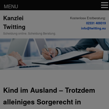
MENU
Zum
Kanzlei
Inhalt
Kostenlose Erstberatung:
wechseln
02331 409319
Twitting
info@twitting.eu
Scheidung online. Scheidung Beratung.
Kind im Ausland – Trotzdem
alleiniges Sorgerecht in