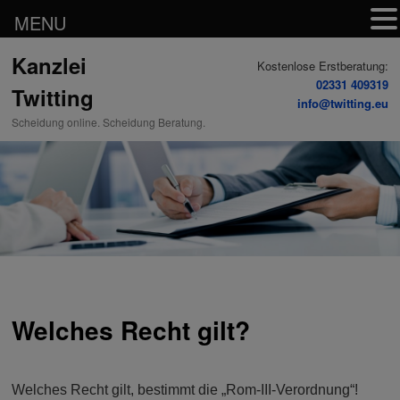
MENU
Zum
Kanzlei
Inhalt
Kostenlose Erstberatung:
wechseln
02331 409319
Twitting
info@twitting.eu
Scheidung online. Scheidung Beratung.
Welches Recht gilt?
Welches Recht gilt, bestimmt die „Rom-III-Verordnung“!