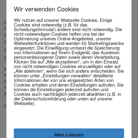
BEEINFLUSST MEIN
Wir verwenden Cookies
VERMÖGEN DIE KOSTEN DER
SCHEIDUNG
Wir nutzen auf unserer Webseite Cookies. Einige
GARANTIE: SCHEIDUNG-SO-
Cookies sind notwendig (z.B. für das
GÜNSTIG-WIE-MÖGLICH!
Scheidungsformular) andere sind nicht notwendig. Die
nicht-notwendigen Cookies helfen uns bei der
SCHEIDUND KOSTENLOS – MIT VKH
Optimierung unseres Online-Angebotes, unserer
SCHEIDUNG ZUM FESTPREIS?
Webseitenfunktionen und werden für Marketingzwecke
eingesetzt. Die Einwilligung umfasst die Speicherung
SCHEIDUNGSKOSTEN-RECHNER
von Informationen auf Ihrem Endgerät, das Auslesen
personenbezogener Daten sowie deren Verarbeitung.
SCHEIDUNGSFORMULAR
Klicken Sie auf „Alle akzeptieren“, um in den Einsatz
von nicht notwendigen Cookies einzuwilligen oder auf
WEGWEISER ZUR VORBEREITUNG
„Alle ablehnen“, wenn Sie sich anders entscheiden. Sie
können unter „Einstellungen verwalten“ detaillierte
IHRER SCHEIDUNG
Informationen der von uns eingesetzten Arten von
BESCHWERDEPRÜFUNG
Cookies erhalten und deren Einstellungen aufrufen. Sie
SCHEIDUNG
können die Einstellungen jederzeit aufrufen und
Cookies auch nachträglich jederzeit abwählen (z.B. in
INTERNATIONALE SCHEIDUNG
der Datenschutzerklärung oder unten auf unserer
Webseite).
SCHEIDUNG AUS DEM AUSLAND
FERNSCHEIDUNG – DIE
SCHEIDUNG VON ZUHAUSE
SCHEIDUNG OHNE REISE
NACH DEUTSCHLAND
Alles zulassen
SCHEIDUNG KOSTENLOS AUS