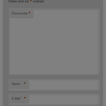
*
Felder sind mit
markiert
*
Kommentar
*
Name
*
E-Mail