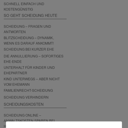
SCHNELL EINFACH UND
KOSTENGÜNSTIG
SO GEHT SCHEIDUNG HEUTE
SCHEIDUNG – FRAGEN UND
ANTWORTEN
BLITZSCHEIDUNG – DYNAMIK,
WENN ES DARAUF ANKOMMT!
SCHEIDUNG BEI KURZER EHE
DIE ANNULLIERUNG – SOFORTIGES
EHE-ENDE
UNTERHALT FÜR KINDER UND
EHEPARTNER
KIND UNTERWEGS – ABER NICHT
VOM EHEMANN
FAMILIENRECHT-SCHEIDUNG
SCHEIDUNG VERHINDERN
SCHEIDUNGSKOSTEN
SCHEIDUNG ONLINE –
ANWALTSKOSTEN SPAREN BEI
HÖCHSTER QUALITÄT