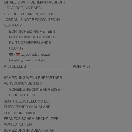
ISRAELIS WITH GERMAN PASSPORT
– DIVORCE, NO RABBI
DIVORCE LEBANON, IRAQ OR
JORDAN IS NOT RECOGNIZED IN
GERMANY
ECHTSCHEIDING MET EEN
NEDERLANDSE PARTNER –
DUITS OF NEDERLANDS
RECHT?
/
الصفحة باللغة العربية
(احترافية – فصحى قانونية)
AKTUELLES
KONTAKT
SCHEIDUNG WENN EHEPARTNER
VERSCHWUNDEN IST!
SCHEIDUNG OHNE ADRESSE –
SO KLAPPT ES!
SMARTE ZUSTELLUNG BEI
EHEPARTNER IM AUSLAND
SCHEIDUNG NACH
FRANZÖSISCHEM RECHT– TIPP
VOM EXPERTEN
SCHEIDUNG IN DUBAI, KATAR,