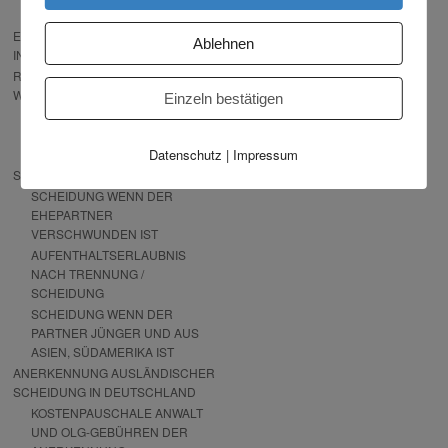
DEM AUSLAND
EXPRESS SCHEIDUNG
Ablehnen
INTERNATIONAL – JETZT STARTEN
RECHT, DAS IHNEN PASST – BITTE
WÄHLEN!
Einzeln bestätigen
RECHTSWAHL-
VEREINBARUNGEN NACH
Datenschutz
|
Impressum
LÄNDERN
SCHEIDUNG VON AUSLÄNDER
SCHEIDUNG WENN DER
EHEPARTNER
VERSCHWUNDEN IST
AUFENTHALTSERLAUBNIS
NACH TRENNUNG /
SCHEIDUNG
SCHEIDUNG WENN DER
PARTNER JÜNGER UND AUS
ASIEN, SÜDAMERIKA IST
ANERKENNUNG AUSLÄNDISCHER
SCHEIDUNG IN DEUTSCHLAND
KOSTENPAUSCHALE ANWALT
UND OLG-GEBÜHREN DER