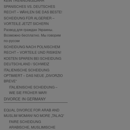
KEIN TRENNUNGSJAHR
SPANISCHES VS. DEUTSCHES
RECHT – WÄHLEN SIE DAS BESTE!
SCHEIDUNG FÜR ALGERIER –
VORTEILE JETZT SICHERN
Развод для граждан Украины.
Возможно бесплатно. Мы говорим
по-русски
SCHEIDUNG NACH POLNISCHEM
RECHT – VORTEILE UND RISIKEN!
KOSTEN SPAREN BEI SCHEIDUNG
DEUTSCHLAND / SCHWEIZ
ITALIENISCHE SCHEIDUNG
OPTIMIERT – DAS NEUE „DIVORZIO
BREVE“
ITALIENISCHE SCHEIDUNG –
WIE SIE FRÜHER WAR!
DIVORCE IN GERMANY
EQUAL DIVORCE FOR ARAB AND
MUSLIM WOMAN! NO MORE „TALAQ“
FAIRE SCHEIDUNG
ARABISCHE, MUSLIMISCHE