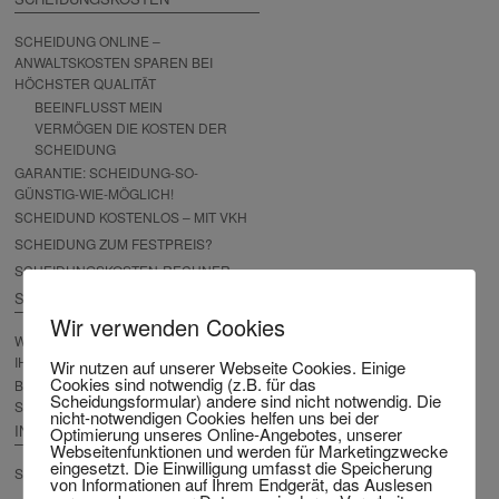
SCHEIDUNG ONLINE –
ANWALTSKOSTEN SPAREN BEI
HÖCHSTER QUALITÄT
BEEINFLUSST MEIN
VERMÖGEN DIE KOSTEN DER
SCHEIDUNG
GARANTIE: SCHEIDUNG-SO-
GÜNSTIG-WIE-MÖGLICH!
SCHEIDUND KOSTENLOS – MIT VKH
SCHEIDUNG ZUM FESTPREIS?
SCHEIDUNGSKOSTEN-RECHNER
SCHEIDUNGSFORMULAR
Wir verwenden Cookies
WEGWEISER ZUR VORBEREITUNG
IHRER SCHEIDUNG
Wir nutzen auf unserer Webseite Cookies. Einige
Cookies sind notwendig (z.B. für das
BESCHWERDEPRÜFUNG
Scheidungsformular) andere sind nicht notwendig. Die
SCHEIDUNG
nicht-notwendigen Cookies helfen uns bei der
INTERNATIONALE SCHEIDUNG
Optimierung unseres Online-Angebotes, unserer
Webseitenfunktionen und werden für Marketingzwecke
eingesetzt. Die Einwilligung umfasst die Speicherung
SCHEIDUNG AUS DEM AUSLAND
von Informationen auf Ihrem Endgerät, das Auslesen
FERNSCHEIDUNG – DIE