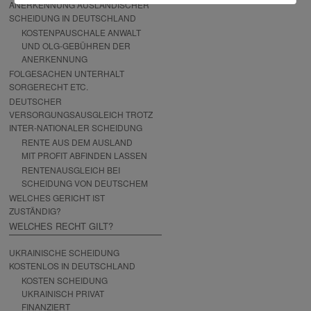
ANERKENNUNG AUSLÄNDISCHER
SCHEIDUNG IN DEUTSCHLAND
KOSTENPAUSCHALE ANWALT
UND OLG-GEBÜHREN DER
ANERKENNUNG
FOLGESACHEN UNTERHALT
SORGERECHT ETC.
DEUTSCHER
VERSORGUNGSAUSGLEICH TROTZ
INTER-NATIONALER SCHEIDUNG
RENTE AUS DEM AUSLAND
MIT PROFIT ABFINDEN LASSEN
RENTENAUSGLEICH BEI
SCHEIDUNG VON DEUTSCHEM
WELCHES GERICHT IST
ZUSTÄNDIG?
WELCHES RECHT GILT?
UKRAINISCHE SCHEIDUNG
KOSTENLOS IN DEUTSCHLAND
KOSTEN SCHEIDUNG
UKRAINISCH PRIVAT
FINANZIERT