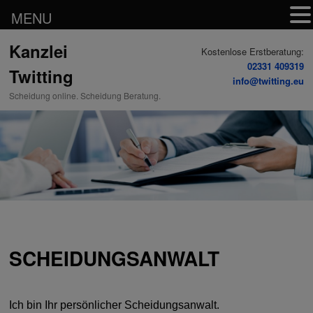
MENU
Zum
Kanzlei
Inhalt
Kostenlose Erstberatung:
wechseln
02331 409319
Twitting
info@twitting.eu
Scheidung online. Scheidung Beratung.
SCHEIDUNGSANWALT
Ich bin Ihr persönl
icher Scheidungsanwalt.