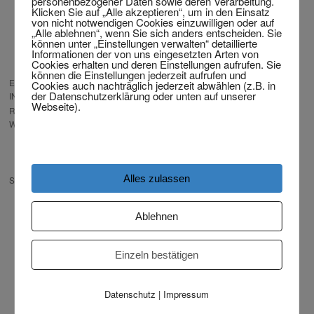
personenbezogener Daten sowie deren Verarbeitung.
Klicken Sie auf „Alle akzeptieren“, um in den Einsatz
SCHEIDUNG VON ZUHAUSE
von nicht notwendigen Cookies einzuwilligen oder auf
SCHEIDUNG OHNE REISE
„Alle ablehnen“, wenn Sie sich anders entscheiden. Sie
NACH DEUTSCHLAND
können unter „Einstellungen verwalten“ detaillierte
Informationen der von uns eingesetzten Arten von
SCHEIDUNG KOSTENLOS AUS
Cookies erhalten und deren Einstellungen aufrufen. Sie
DEM AUSLAND
können die Einstellungen jederzeit aufrufen und
EXPRESS SCHEIDUNG
Cookies auch nachträglich jederzeit abwählen (z.B. in
der Datenschutzerklärung oder unten auf unserer
INTERNATIONAL – JETZT STARTEN
Webseite).
RECHT, DAS IHNEN PASST – BITTE
WÄHLEN!
RECHTSWAHL-
VEREINBARUNGEN NACH
LÄNDERN
Alles zulassen
SCHEIDUNG VON AUSLÄNDER
SCHEIDUNG WENN DER
EHEPARTNER
Ablehnen
VERSCHWUNDEN IST
AUFENTHALTSERLAUBNIS
NACH TRENNUNG /
Einzeln bestätigen
SCHEIDUNG
SCHEIDUNG WENN DER
PARTNER JÜNGER UND AUS
Datenschutz
|
Impressum
ASIEN, SÜDAMERIKA IST