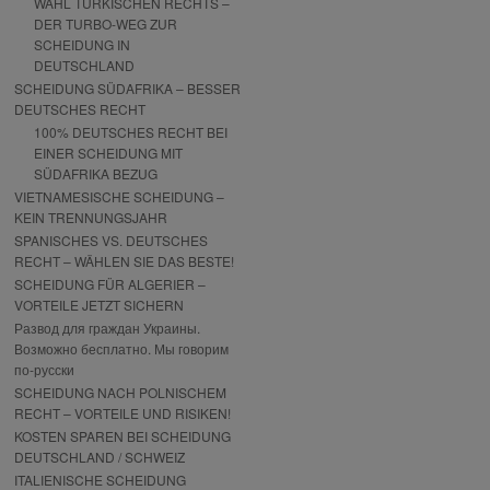
WAHL TÜRKISCHEN RECHTS –
DER TURBO-WEG ZUR
SCHEIDUNG IN
DEUTSCHLAND
SCHEIDUNG SÜDAFRIKA – BESSER
DEUTSCHES RECHT
100% DEUTSCHES RECHT BEI
EINER SCHEIDUNG MIT
SÜDAFRIKA BEZUG
VIETNAMESISCHE SCHEIDUNG –
KEIN TRENNUNGSJAHR
SPANISCHES VS. DEUTSCHES
RECHT – WÄHLEN SIE DAS BESTE!
SCHEIDUNG FÜR ALGERIER –
VORTEILE JETZT SICHERN
Развод для граждан Украины.
Возможно бесплатно. Мы говорим
по-русски
SCHEIDUNG NACH POLNISCHEM
RECHT – VORTEILE UND RISIKEN!
KOSTEN SPAREN BEI SCHEIDUNG
DEUTSCHLAND / SCHWEIZ
ITALIENISCHE SCHEIDUNG