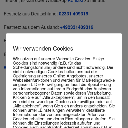
Telefon, E-Mail oder WhatsApp
Kontakt
zu mir auf:
Festnetz aus Deutschland:
02331 409319
Festnetz aus dem Ausland:
+492331409319
Handy:
+491721570178
Wir verwenden Cookies
E-Mail:
info@twitting.eu
Wir nutzen auf unserer Webseite Cookies. Einige
Cookies sind notwendig (z.B. für das
Scheidungsformular) andere sind nicht notwendig. Die
WhatsApp
nicht-notwendigen Cookies helfen uns bei der
Optimierung unseres Online-Angebotes, unserer
Webseitenfunktionen und werden für Marketingzwecke
Name
eingesetzt. Die Einwilligung umfasst die Speicherung
von Informationen auf Ihrem Endgerät, das Auslesen
personenbezogener Daten sowie deren Verarbeitung.
Klicken Sie auf „Alle akzeptieren“, um in den Einsatz
von nicht notwendigen Cookies einzuwilligen oder auf
Email
„Alle ablehnen“, wenn Sie sich anders entscheiden. Sie
können unter „Einstellungen verwalten“ detaillierte
Informationen der von uns eingesetzten Arten von
Cookies erhalten und deren Einstellungen aufrufen. Sie
können die Einstellungen jederzeit aufrufen und
Comments
Cookies auch nachträglich jederzeit abwählen (z.B. in