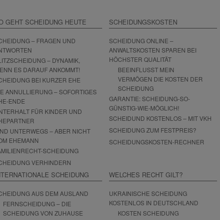
O GEHT SCHEIDUNG HEUTE
SCHEIDUNGSKOSTEN
CHEIDUNG – FRAGEN UND
SCHEIDUNG ONLINE –
NTWORTEN
ANWALTSKOSTEN SPAREN BEI
HÖCHSTER QUALITÄT
LITZSCHEIDUNG – DYNAMIK,
ENN ES DARAUF ANKOMMT!
BEEINFLUSST MEIN
VERMÖGEN DIE KOSTEN DER
CHEIDUNG BEI KURZER EHE
SCHEIDUNG
IE ANNULLIERUNG – SOFORTIGES
GARANTIE: SCHEIDUNG-SO-
HE-ENDE
GÜNSTIG-WIE-MÖGLICH!
NTERHALT FÜR KINDER UND
SCHEIDUND KOSTENLOS – MIT VKH
HEPARTNER
SCHEIDUNG ZUM FESTPREIS?
IND UNTERWEGS – ABER NICHT
OM EHEMANN
SCHEIDUNGSKOSTEN-RECHNER
AMILIENRECHT-SCHEIDUNG
CHEIDUNG VERHINDERN
NTERNATIONALE SCHEIDUNG
WELCHES RECHT GILT?
CHEIDUNG AUS DEM AUSLAND
UKRAINISCHE SCHEIDUNG
KOSTENLOS IN DEUTSCHLAND
FERNSCHEIDUNG – DIE
SCHEIDUNG VON ZUHAUSE
KOSTEN SCHEIDUNG