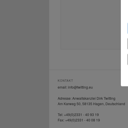
KONTAKT
email: info@twitting.eu
Adresse: Anwaltskanzlei Dirk Twitting
Am Karweg 50, 58135 Hagen, Deutschland
Tel: +49(0)2331 - 40 93 19
Fax: +49(0)2331 - 40 08 19