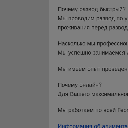
Почему развод быстрый?
Мы проводим развод по ук
проживания перед развод
Насколько мы профессио
Мы успешно занимаемся 
Мы имеем опыт проведени
Почему онлайн?
Для Вашего максимальног
Мы работаем по всей Гер
Информация об алиментах