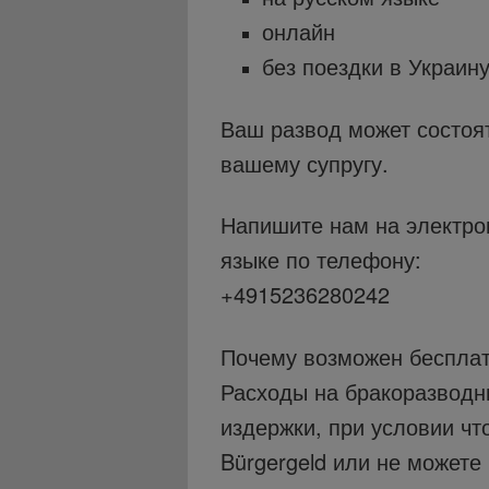
онлайн
без поездки в Украин
Ваш развод может состоят
вашему супругу.
Напишите нам на электр
языке по телефону:
+4915236280242
Почему возможен беспла
Расходы на бракоразводн
издержки, при условии чт
Bürgergeld или не можете