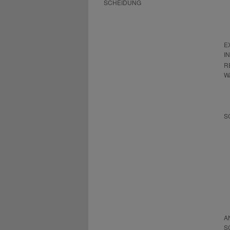
SCHEIDUNG
E
I
R
W
S
A
S