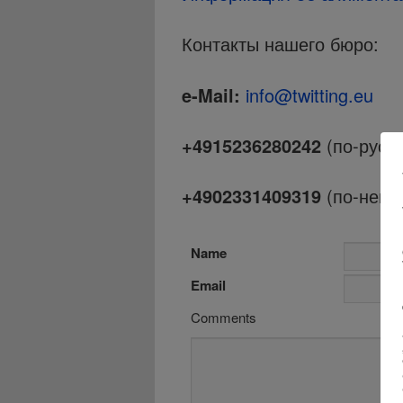
Контакты нашего бюро:
e-Mail:
info@twitting.eu
+4915236280242
(по-русск
+4902331409319
(по-неме
Name
Email
Comments