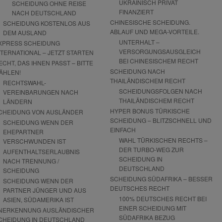
UKRAINISCH PRIVAT
SCHEIDUNG OHNE REISE
FINANZIERT
NACH DEUTSCHLAND
CHINESISCHE SCHEIDUNG.
SCHEIDUNG KOSTENLOS AUS
ABLAUF UND MEGA-VORTEILE.
DEM AUSLAND
UNTERHALT –
XPRESS SCHEIDUNG
VERSORGUNGSAUSGLEICH
NTERNATIONAL – JETZT STARTEN
BEI CHINESISCHEM RECHT
ECHT, DAS IHNEN PASST – BITTE
SCHEIDUNG NACH
ÄHLEN!
THAILÄNDISCHEM RECHT
RECHTSWAHL-
SCHEIDUNGSFOLGEN NACH
VEREINBARUNGEN NACH
THAILÄNDISCHEM RECHT
LÄNDERN
HYPER BONUS TÜRKISCHE
CHEIDUNG VON AUSLÄNDER
SCHEIDUNG – BLITZSCHNELL UND
SCHEIDUNG WENN DER
EINFACH
EHEPARTNER
WAHL TÜRKISCHEN RECHTS –
VERSCHWUNDEN IST
DER TURBO-WEG ZUR
AUFENTHALTSERLAUBNIS
SCHEIDUNG IN
NACH TRENNUNG /
DEUTSCHLAND
SCHEIDUNG
SCHEIDUNG SÜDAFRIKA – BESSER
SCHEIDUNG WENN DER
DEUTSCHES RECHT
PARTNER JÜNGER UND AUS
100% DEUTSCHES RECHT BEI
ASIEN, SÜDAMERIKA IST
EINER SCHEIDUNG MIT
NERKENNUNG AUSLÄNDISCHER
SÜDAFRIKA BEZUG
CHEIDUNG IN DEUTSCHLAND