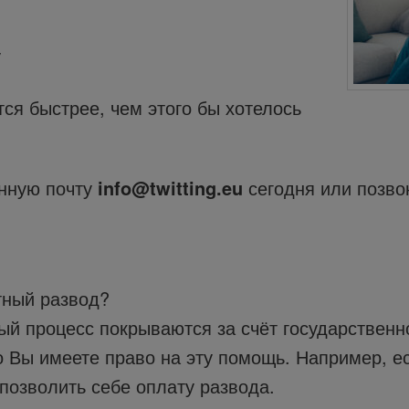
у
ся быстрее, чем этого бы хотелось
онную почту
info@twitting.eu
сегодня или позво
тный развод?
ый процесс покрываются за счёт государствен
о Вы имеете право на эту помощь. Например, е
 позволить себе оплату развода.