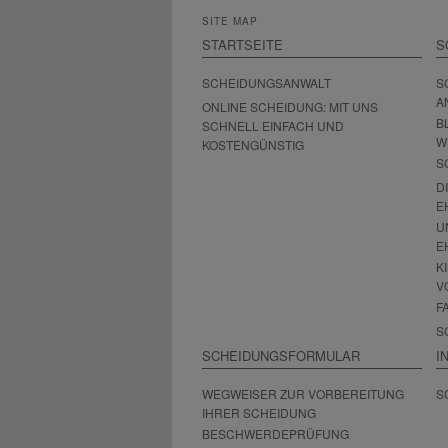
SITE MAP
STARTSEITE
S
SCHEIDUNGSANWALT
S
A
ONLINE SCHEIDUNG: MIT UNS
B
SCHNELL EINFACH UND
W
KOSTENGÜNSTIG
S
D
E
U
E
K
V
F
S
SCHEIDUNGSFORMULAR
I
WEGWEISER ZUR VORBEREITUNG
S
IHRER SCHEIDUNG
BESCHWERDEPRÜFUNG