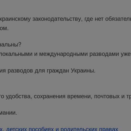
раинскому законодательству, где нет обязател
ом.
нальны?
локальными и международными разводами уже 
я разводов для граждан Украины.
о удобства, сохранения времени, почтовых и 
мании.
, детских пособиях и родительских правах