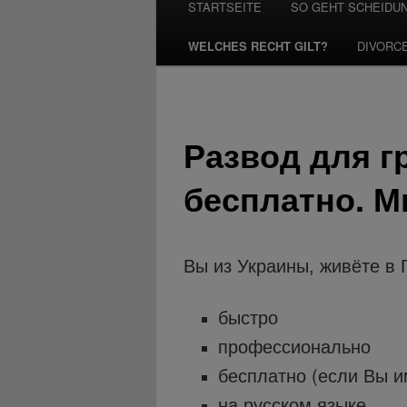
STARTSEITE
SO GEHT SCHEIDU
WELCHES RECHT GILT?
DIVORC
Развод для г
бесплатно. М
Вы из Украины, живёте в 
быстро
профессионально
бесплатно (если Вы и
на русском языке