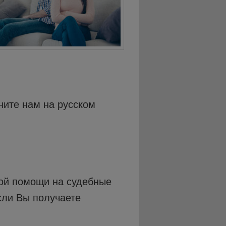
ните нам на русском
ной помощи на судебные
сли Вы получаете