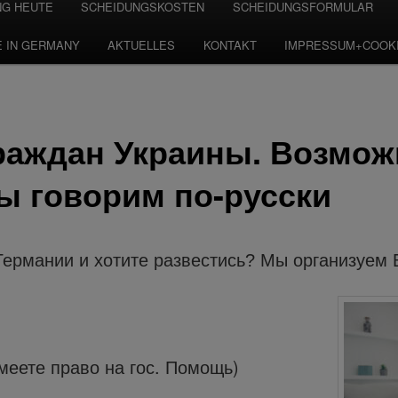
NG HEUTE
SCHEIDUNGSKOSTEN
SCHEIDUNGSFORMULAR
E IN GERMANY
AKTUELLES
KONTAKT
IMPRESSUM+COOK
раждан Украины. Возмож
ы говорим по-русски
Германии и хотите развестись? Мы организуем 
меете право на гос. Помощь)