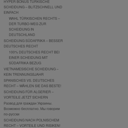
HYPER BONUS TÜRKISCHE
SCHEIDUNG – BLITZSCHNELL UND
EINFACH
WAHL TÜRKISCHEN RECHTS –
DER TURBO-WEG ZUR
SCHEIDUNG IN
DEUTSCHLAND
SCHEIDUNG SÜDAFRIKA – BESSER
DEUTSCHES RECHT
100% DEUTSCHES RECHT BEI
EINER SCHEIDUNG MIT
SÜDAFRIKA BEZUG
VIETNAMESISCHE SCHEIDUNG –
KEIN TRENNUNGSJAHR
SPANISCHES VS. DEUTSCHES
RECHT – WÄHLEN SIE DAS BESTE!
SCHEIDUNG FÜR ALGERIER –
VORTEILE JETZT SICHERN
Развод для граждан Украины.
Возможно бесплатно. Мы говорим
по-русски
SCHEIDUNG NACH POLNISCHEM
RECHT – VORTEILE UND RISIKEN!