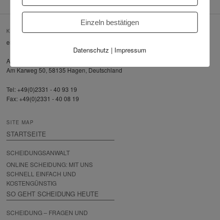
Einzeln bestätigen
KONTAKT
email: info@twitting.eu
Datenschutz
|
Impressum
Adresse: Anwaltskanzlei Dirk Twitting
Am Karweg 50, 58135 Hagen, Deutschland
Tel: +49(0)2331 - 40 93 19
Fax: +49(0)2331 - 40 08 19
SITE MAP
STARTSEITE
SCHEIDUNGSANWALT
ONLINE SCHEIDUNG: MIT UNS
SCHNELL EINFACH UND
KOSTENGÜNSTIG
SO GEHT SCHEIDUNG HEUTE
SCHEIDUNG – FRAGEN UND