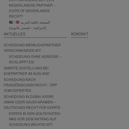
NEDERLANDSE PARTNER –
DUITS OF NEDERLANDS
RECHT?
/
الصفحة باللغة العربية
(احترافية – فصحى قانونية)
AKTUELLES
KONTAKT
SCHEIDUNG WENN EHEPARTNER
VERSCHWUNDEN IST!
SCHEIDUNG OHNE ADRESSE –
SO KLAPPT ES!
SMARTE ZUSTELLUNG BEI
EHEPARTNER IM AUSLAND
SCHEIDUNG NACH
FRANZÖSISCHEM RECHT– TIPP
VOM EXPERTEN
SCHEIDUNG IN DUBAI, KATAR,
OMAN ODER SAUDI-ARABIEN –
DEUTSCHES RECHT FÜR EXPATS
EXPATS IN DEN GOLFSTAATEN:
WAS VOR DEM ANTRAG AUF
SCHEIDUNG WICHTIG IST!