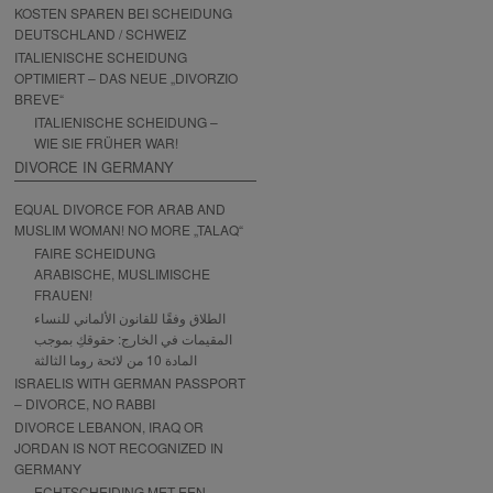
KOSTEN SPAREN BEI SCHEIDUNG
DEUTSCHLAND / SCHWEIZ
ITALIENISCHE SCHEIDUNG
OPTIMIERT – DAS NEUE „DIVORZIO
BREVE“
ITALIENISCHE SCHEIDUNG –
WIE SIE FRÜHER WAR!
DIVORCE IN GERMANY
EQUAL DIVORCE FOR ARAB AND
MUSLIM WOMAN! NO MORE „TALAQ“
FAIRE SCHEIDUNG
ARABISCHE, MUSLIMISCHE
FRAUEN!
الطلاق وفقًا للقانون الألماني للنساء
المقيمات في الخارج: حقوقكِ بموجب
المادة 10 من لائحة روما الثالثة
ISRAELIS WITH GERMAN PASSPORT
– DIVORCE, NO RABBI
DIVORCE LEBANON, IRAQ OR
JORDAN IS NOT RECOGNIZED IN
GERMANY
ECHTSCHEIDING MET EEN