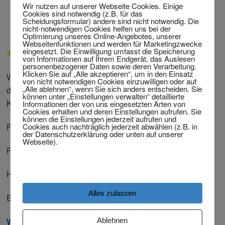
sich dort scheiden lassen
Wir nutzen auf unserer Webseite Cookies. Einige
Cookies sind notwendig (z.B. für das
und erfahren, dass dies in Deutschland nicht
Scheidungsformular) andere sind nicht notwendig. Die
nicht-notwendigen Cookies helfen uns bei der
anerkannt wird?
Optimierung unseres Online-Angebotes, unserer
Webseitenfunktionen und werden für Marketingzwecke
eingesetzt. Die Einwilligung umfasst die Speicherung
Dann lassen Sie Ihre Situation prüfen.
von Informationen auf Ihrem Endgerät, das Auslesen
personenbezogener Daten sowie deren Verarbeitung.
Klicken Sie auf „Alle akzeptieren“, um in den Einsatz
Wir freuen uns darauf, Ihnen zu helfen. Füllen Sie einfach
von nicht notwendigen Cookies einzuwilligen oder auf
„Alle ablehnen“, wenn Sie sich anders entscheiden. Sie
das
Scheidungsformular
aus oder nehmen Sie direkt
können unter „Einstellungen verwalten“ detaillierte
Kontakt zu uns auf:
Informationen der von uns eingesetzten Arten von
Cookies erhalten und deren Einstellungen aufrufen. Sie
können die Einstellungen jederzeit aufrufen und
Cookies auch nachträglich jederzeit abwählen (z.B. in
Festnetz aus Deutschland:
02331 409319
der Datenschutzerklärung oder unten auf unserer
Webseite).
Festnetz aus dem Ausland:
+492331409319
Handy:
+491721570178
Alles zulassen
E-Mail:
info@twitting.eu
Ablehnen
WhatsApp