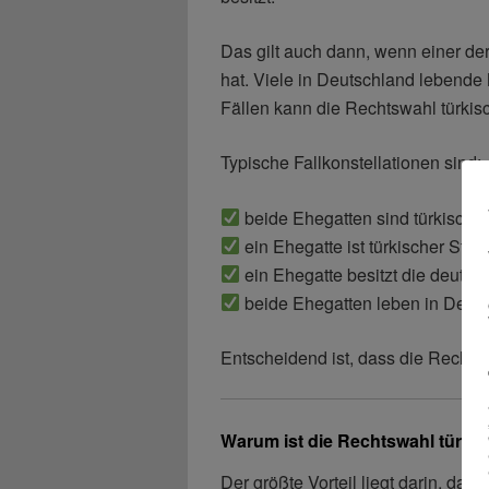
Das gilt auch dann, wenn einer de
hat. Viele in Deutschland lebende
Fällen kann die Rechtswahl türkis
Typische Fallkonstellationen sind:
beide Ehegatten sind türkische
ein Ehegatte ist türkischer Sta
ein Ehegatte besitzt die deutsc
beide Ehegatten leben in Deuts
Entscheidend ist, dass die Rechts
Warum ist die Rechtswahl türkis
Der größte Vorteil liegt darin, da