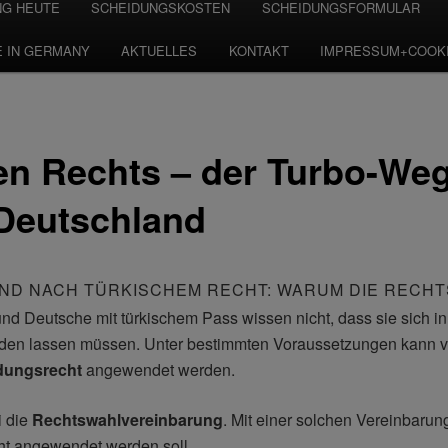
NG HEUTE
SCHEIDUNGSKOSTEN
SCHEIDUNGSFORMULAR
E IN GERMANY
AKTUELLES
KONTAKT
IMPRESSUM+COOK
en Rechts – der Turbo-Weg
Deutschland
ND NACH TÜRKISCHEM RECHT: WARUM DIE RECHTS
und Deutsche mit türkischem Pass wissen nicht, dass sie sich 
den lassen müssen. Unter bestimmten Voraussetzungen kann v
dungsrecht
angewendet werden.
i die
Rechtswahlvereinbarung
. Mit einer solchen Vereinbaru
ht angewendet werden soll.