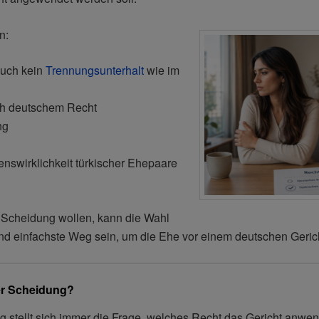
n:
auch kein
Trennungsunterhalt
wie im
h deutschem Recht
ng
swirklichkeit türkischer Ehepaare
Scheidung wollen, kann die Wahl
und einfachste Weg sein, um die Ehe vor einem deutschen Geric
er Scheidung?
ng stellt sich immer die Frage, welches Recht das Gericht anw