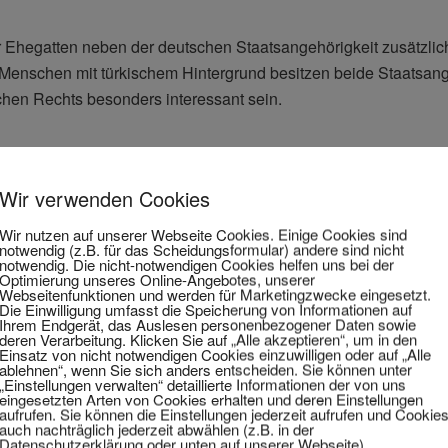
r Ehegatten neben der deutschen Staatsangehörigkeit zusätzlich
 Menschen mit türkischem Hintergrund besitzen beide Staatsang
chen Rechts besonders interessant sein.
Wir verwenden Cookies
 Staatsangehörige
atsangehöriger, der andere deutscher Staatsangehöriger
Wir nutzen auf unserer Webseite Cookies. Einige Cookies sind
notwendig (z.B. für das Scheidungsformular) andere sind nicht
he und die türkische Staatsangehörigkeit
notwendig. Die nicht-notwendigen Cookies helfen uns bei der
chland, wollen aber die Scheidung nach türkischem Recht
Optimierung unseres Online-Angebotes, unserer
Webseitenfunktionen und werden für Marketingzwecke eingesetzt.
Die Einwilligung umfasst die Speicherung von Informationen auf
Ihrem Endgerät, das Auslesen personenbezogener Daten sowie
wahl wirksam vereinbart wird und das deutsche Familiengericht 
deren Verarbeitung. Klicken Sie auf „Alle akzeptieren“, um in den
Einsatz von nicht notwendigen Cookies einzuwilligen oder auf „Alle
ablehnen“, wenn Sie sich anders entscheiden. Sie können unter
„Einstellungen verwalten“ detaillierte Informationen der von uns
eingesetzten Arten von Cookies erhalten und deren Einstellungen
chen Rechts so vorteilhaft?
aufrufen. Sie können die Einstellungen jederzeit aufrufen und Cookie
auch nachträglich jederzeit abwählen (z.B. in der
ss das türkische Scheidungsrecht in bestimmten Punkten erheblich
Datenschutzerklärung oder unten auf unserer Webseite).