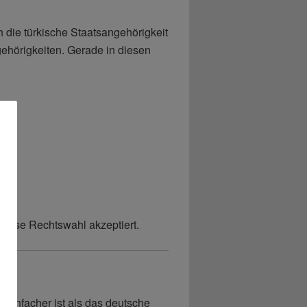
 die türkische Staatsangehörigkeit
ehörigkeiten. Gerade in diesen
diese Rechtswahl akzeptiert.
s
 einfacher ist als das deutsche