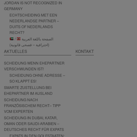
JORDAN IS NOT RECOGNIZED IN
GERMANY
ECHTSCHEIDING MET EEN
NEDERLANDSE PARTNER –
DUITS OF NEDERLANDS
RECHT?
/
الصفحة باللغة العربية
(احترافية – فصحى قانونية)
AKTUELLES
KONTAKT
SCHEIDUNG WENN EHEPARTNER
VERSCHWUNDEN IST!
SCHEIDUNG OHNE ADRESSE –
SO KLAPPT ES!
SMARTE ZUSTELLUNG BEI
EHEPARTNER IM AUSLAND
SCHEIDUNG NACH
FRANZÖSISCHEM RECHT– TIPP
VOM EXPERTEN
SCHEIDUNG IN DUBAI, KATAR,
OMAN ODER SAUDI-ARABIEN –
DEUTSCHES RECHT FÜR EXPATS
EXPATS IN DEN GOLFSTAATEN: