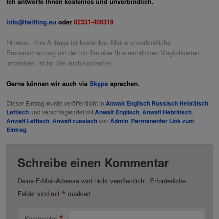
Ich antworte Ihnen kostenlos und unverbindlich.
info@twitting.eu
oder
02331-409319
Hinweis: Ihre Anfrage ist kostenlos. Meine unverbindliche
Ersteinschätzung mit der ich Sie über Ihre rechtlichen Möglichkeiten
informiere, ist für Sie auch kostenfrei.
Gerne können wir auch via
Skype
sprechen.
Dieser Eintrag wurde veröffentlicht in
Anwalt Englisch Russisch Hebräisch
Lettisch
und verschlagwortet mit
Anwalt Englisch
,
Anwalt Hebräisch
,
Anwalt Lettisch
,
Anwalt russisch
von
Admin
.
Permanenter Link zum
Eintrag
.
Schreibe einen Kommentar
Deine E-Mail-Adresse wird nicht veröffentlicht.
Erforderliche
*
Felder sind mit
markiert
*
Kommentar