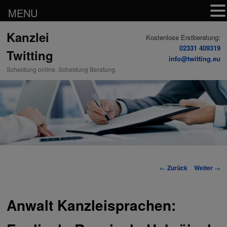
MENU
Zum
Kanzlei
Inhalt
Kostenlose Erstberatung:
wechseln
02331 409319
Twitting
info@twitting.eu
Scheidung online. Scheidung Beratung.
Beitrags-
←
Zurück
Weiter
→
Navigation
Anwalt Kanzleisprachen: