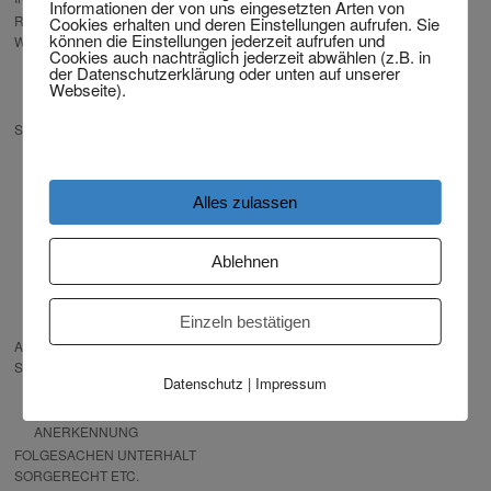
Informationen der von uns eingesetzten Arten von
RECHT, DAS IHNEN PASST – BITTE
Cookies erhalten und deren Einstellungen aufrufen. Sie
können die Einstellungen jederzeit aufrufen und
WÄHLEN!
Cookies auch nachträglich jederzeit abwählen (z.B. in
RECHTSWAHL-
der Datenschutzerklärung oder unten auf unserer
VEREINBARUNGEN NACH
Webseite).
LÄNDERN
SCHEIDUNG VON AUSLÄNDER
SCHEIDUNG WENN DER
EHEPARTNER
VERSCHWUNDEN IST
Alles zulassen
AUFENTHALTSERLAUBNIS
NACH TRENNUNG /
SCHEIDUNG
Ablehnen
SCHEIDUNG WENN DER
PARTNER JÜNGER UND AUS
Einzeln bestätigen
ASIEN, SÜDAMERIKA IST
ANERKENNUNG AUSLÄNDISCHER
SCHEIDUNG IN DEUTSCHLAND
Datenschutz
|
Impressum
KOSTENPAUSCHALE ANWALT
UND OLG-GEBÜHREN DER
ANERKENNUNG
FOLGESACHEN UNTERHALT
SORGERECHT ETC.