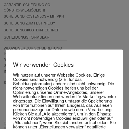
GARANTIE: SCHEIDUNG-SO-
GÜNSTIG-WIE-MÖGLICH!
SCHEIDUND KOSTENLOS – MIT VKH
SCHEIDUNG ZUM FESTPREIS?
SCHEIDUNGSKOSTEN-RECHNER
SCHEIDUNGSFORMULAR
WEGWEISER ZUR VORBEREITUNG
IHRER SCHEIDUNG
BESCHWERDEPRÜFUNG
Wir verwenden Cookies
SCHEIDUNG
INTERNATIONALE SCHEIDUNG
Wir nutzen auf unserer Webseite Cookies. Einige
Cookies sind notwendig (z.B. für das
SCHEIDUNG AUS DEM AUSLAND
Scheidungsformular) andere sind nicht notwendig. Die
nicht-notwendigen Cookies helfen uns bei der
FERNSCHEIDUNG – DIE
Optimierung unseres Online-Angebotes, unserer
SCHEIDUNG VON ZUHAUSE
Webseitenfunktionen und werden für Marketingzwecke
SCHEIDUNG OHNE REISE
eingesetzt. Die Einwilligung umfasst die Speicherung
von Informationen auf Ihrem Endgerät, das Auslesen
NACH DEUTSCHLAND
personenbezogener Daten sowie deren Verarbeitung.
SCHEIDUNG KOSTENLOS AUS
Klicken Sie auf „Alle akzeptieren“, um in den Einsatz
DEM AUSLAND
von nicht notwendigen Cookies einzuwilligen oder auf
„Alle ablehnen“, wenn Sie sich anders entscheiden. Sie
EXPRESS SCHEIDUNG
können unter „Einstellungen verwalten“ detaillierte
INTERNATIONAL – JETZT STARTEN