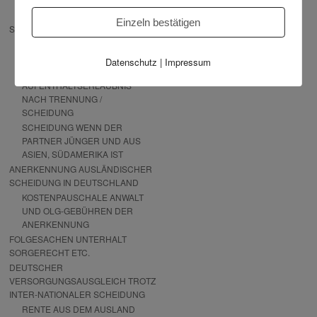
VEREINBARUNGEN NACH
LÄNDERN
Einzeln bestätigen
SCHEIDUNG VON AUSLÄNDER
SCHEIDUNG WENN DER
EHEPARTNER
Datenschutz
|
Impressum
VERSCHWUNDEN IST
AUFENTHALTSERLAUBNIS
NACH TRENNUNG /
SCHEIDUNG
SCHEIDUNG WENN DER
PARTNER JÜNGER UND AUS
ASIEN, SÜDAMERIKA IST
ANERKENNUNG AUSLÄNDISCHER
SCHEIDUNG IN DEUTSCHLAND
KOSTENPAUSCHALE ANWALT
UND OLG-GEBÜHREN DER
ANERKENNUNG
FOLGESACHEN UNTERHALT
SORGERECHT ETC.
DEUTSCHER
VERSORGUNGSAUSGLEICH TROTZ
INTER-NATIONALER SCHEIDUNG
RENTE AUS DEM AUSLAND