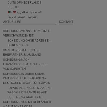
DUITS OF NEDERLANDS
RECHT?
/
الصفحة باللغة العربية
(احترافية – فصحى قانونية)
AKTUELLES
KONTAKT
SCHEIDUNG WENN EHEPARTNER
VERSCHWUNDEN IST!
SCHEIDUNG OHNE ADRESSE –
SO KLAPPT ES!
SMARTE ZUSTELLUNG BEI
EHEPARTNER IM AUSLAND
SCHEIDUNG NACH
FRANZÖSISCHEM RECHT– TIPP
VOM EXPERTEN
SCHEIDUNG IN DUBAI, KATAR,
OMAN ODER SAUDI-ARABIEN –
DEUTSCHES RECHT FÜR EXPATS
EXPATS IN DEN GOLFSTAATEN:
WAS VOR DEM ANTRAG AUF
SCHEIDUNG WICHTIG IST!
SCHEIDUND VON NIEDERLÄNDER
– DEUTSCHES ODER