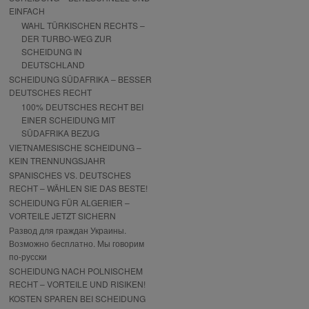
EINFACH
WAHL TÜRKISCHEN RECHTS –
DER TURBO-WEG ZUR
SCHEIDUNG IN
DEUTSCHLAND
SCHEIDUNG SÜDAFRIKA – BESSER
DEUTSCHES RECHT
100% DEUTSCHES RECHT BEI
EINER SCHEIDUNG MIT
SÜDAFRIKA BEZUG
VIETNAMESISCHE SCHEIDUNG –
KEIN TRENNUNGSJAHR
SPANISCHES VS. DEUTSCHES
RECHT – WÄHLEN SIE DAS BESTE!
SCHEIDUNG FÜR ALGERIER –
VORTEILE JETZT SICHERN
Развод для граждан Украины.
Возможно бесплатно. Мы говорим
по-русски
SCHEIDUNG NACH POLNISCHEM
RECHT – VORTEILE UND RISIKEN!
KOSTEN SPAREN BEI SCHEIDUNG