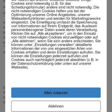
SCHEIDUNG ZUM FESTPREIS?
Cookies sind notwendig (z.B. für das
Scheidungsformular) andere sind nicht notwendig. Die
SCHEIDUNGSKOSTEN-RECHNER
nicht-notwendigen Cookies helfen uns bei der
SCHEIDUNGSFORMULAR
Optimierung unseres Online-Angebotes, unserer
Webseitenfunktionen und werden für Marketingzwecke
eingesetzt. Die Einwilligung umfasst die Speicherung
WEGWEISER ZUR VORBEREITUNG
von Informationen auf Ihrem Endgerät, das Auslesen
IHRER SCHEIDUNG
personenbezogener Daten sowie deren Verarbeitung.
BESCHWERDEPRÜFUNG
Klicken Sie auf „Alle akzeptieren“, um in den Einsatz
von nicht notwendigen Cookies einzuwilligen oder auf
SCHEIDUNG
„Alle ablehnen“, wenn Sie sich anders entscheiden. Sie
INTERNATIONALE SCHEIDUNG
können unter „Einstellungen verwalten“ detaillierte
Informationen der von uns eingesetzten Arten von
Cookies erhalten und deren Einstellungen aufrufen. Sie
SCHEIDUNG AUS DEM AUSLAND
können die Einstellungen jederzeit aufrufen und
FERNSCHEIDUNG – DIE
Cookies auch nachträglich jederzeit abwählen (z.B. in
SCHEIDUNG VON ZUHAUSE
der Datenschutzerklärung oder unten auf unserer
Webseite).
SCHEIDUNG OHNE REISE
NACH DEUTSCHLAND
SCHEIDUNG KOSTENLOS AUS
DEM AUSLAND
EXPRESS SCHEIDUNG
INTERNATIONAL – JETZT STARTEN
Alles zulassen
RECHT, DAS IHNEN PASST – BITTE
WÄHLEN!
Ablehnen
RECHTSWAHL-