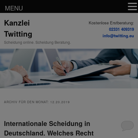
MENU
Zum
Zum
Kanzlei
Inhalt
sekundären
Kostenlose Erstberatung:
wechseln
Inhalt
02331 409319
Twitting
wechseln
info@twitting.eu
Scheidung online. Scheidung Beratung.
ARCHIV FÜR DEN MONAT:
12.20.2019
Internationale Scheidung in
Deutschland. Welches Recht