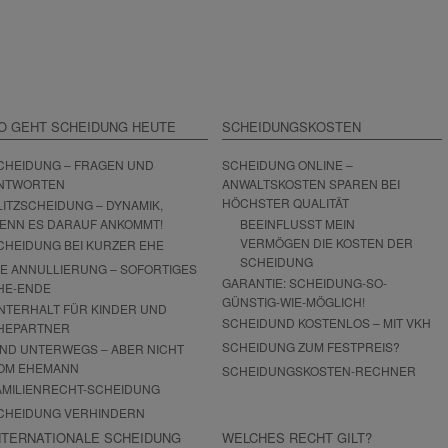
O GEHT SCHEIDUNG HEUTE
SCHEIDUNGSKOSTEN
CHEIDUNG – FRAGEN UND
SCHEIDUNG ONLINE –
NTWORTEN
ANWALTSKOSTEN SPAREN BEI
HÖCHSTER QUALITÄT
LITZSCHEIDUNG – DYNAMIK,
ENN ES DARAUF ANKOMMT!
BEEINFLUSST MEIN
VERMÖGEN DIE KOSTEN DER
CHEIDUNG BEI KURZER EHE
SCHEIDUNG
IE ANNULLIERUNG – SOFORTIGES
GARANTIE: SCHEIDUNG-SO-
HE-ENDE
GÜNSTIG-WIE-MÖGLICH!
NTERHALT FÜR KINDER UND
SCHEIDUND KOSTENLOS – MIT VKH
HEPARTNER
SCHEIDUNG ZUM FESTPREIS?
IND UNTERWEGS – ABER NICHT
OM EHEMANN
SCHEIDUNGSKOSTEN-RECHNER
AMILIENRECHT-SCHEIDUNG
CHEIDUNG VERHINDERN
NTERNATIONALE SCHEIDUNG
WELCHES RECHT GILT?