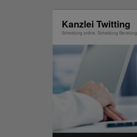
Zum
Zum
Inhalt
sekundären
Kanzlei Twitting
wechseln
Inhalt
Scheidung online. Scheidung Beratung
wechseln
Hauptmenü