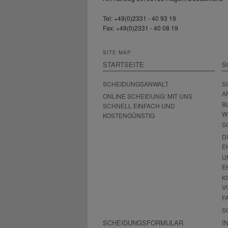
Tel: +49(0)2331 - 40 93 19
Fax: +49(0)2331 - 40 08 19
SITE MAP
STARTSEITE
S
SCHEIDUNGSANWALT
S
A
ONLINE SCHEIDUNG: MIT UNS
B
SCHNELL EINFACH UND
W
KOSTENGÜNSTIG
S
D
E
U
E
K
V
F
S
SCHEIDUNGSFORMULAR
I