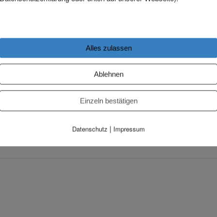
 Anwalt beraten. Der Anwalt empfiehlt Ihnen die
Alles zulassen
9319
Ablehnen
409319
Einzeln bestätigen
,
Scheidung nach thailändischem Recht
|
Verschlagwortet mit
|
Datenschutz
Impressum
|
Schreibe einen Kommentar