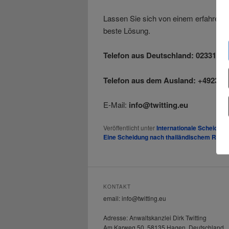
Lassen Sie sich von einem erfahrenen
beste Lösung.
Telefon aus Deutschland: 02331-40
Telefon aus dem Ausland: +492331
E-Mail:
info@twitting.eu
Veröffentlicht unter
Internationale Scheidung
Eine Scheidung nach thailändischem Recht
KONTAKT
email: info@twitting.eu
Adresse: Anwaltskanzlei Dirk Twitting
Am Karweg 50, 58135 Hagen, Deutschland