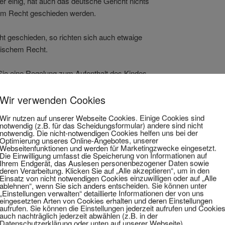
er einig, hat auch das deutsche Gericht nichts
hem Recht geschieden werden.
t geschieden, so richten sich auch etwaige
dischem Recht.
ie eine Regelung zum Aufenthalt des Kindes
dem sich die Kinder aufhalten, erhält auch das
Wir verwenden Cookies
Wir nutzen auf unserer Webseite Cookies. Einige Cookies sind
s Verschuldensprinzip. Wer das Scheitern der Ehe
notwendig (z.B. für das Scheidungsformular) andere sind nicht
notwendig. Die nicht-notwendigen Cookies helfen uns bei der
nterhalt oder einen Schadenersatz zahlen.
Optimierung unseres Online-Angebotes, unserer
Webseitenfunktionen und werden für Marketingzwecke eingesetzt.
Die Einwilligung umfasst die Speicherung von Informationen auf
, bei dem niemand das Verschulden anzulasten ist,
Ihrem Endgerät, das Auslesen personenbezogener Daten sowie
erhalt.
deren Verarbeitung. Klicken Sie auf „Alle akzeptieren“, um in den
Einsatz von nicht notwendigen Cookies einzuwilligen oder auf „Alle
ablehnen“, wenn Sie sich anders entscheiden. Sie können unter
„Einstellungen verwalten“ detaillierte Informationen der von uns
 so wird das gemeinschaftliche Vermögen
eingesetzten Arten von Cookies erhalten und deren Einstellungen
gen über kein gemeinsames Vermögen, so kommt auch
aufrufen. Sie können die Einstellungen jederzeit aufrufen und Cookie
auch nachträglich jederzeit abwählen (z.B. in der
Datenschutzerklärung oder unten auf unserer Webseite).