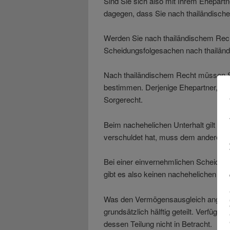
Sind Sie sich also mit Ihrem Ehepartn
dagegen, dass Sie nach thailändisc
Werden Sie nach thailändischem Rech
Scheidungsfolgesachen nach thailän
Nach thailändischem Recht müssen S
bestimmen. Derjenige Ehepartner, bei 
Sorgerecht.
Beim nachehelichen Unterhalt gilt da
verschuldet hat, muss dem anderen U
Bei einer einvernehmlichen Scheidung
gibt es also keinen nachehelichen Unt
Was den Vermögensausgleich angeht,
grundsätzlich hälftig geteilt. Verfü
dessen Teilung nicht in Betracht.