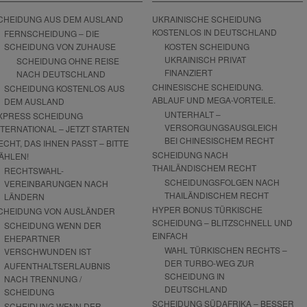
CHEIDUNG AUS DEM AUSLAND
UKRAINISCHE SCHEIDUNG
KOSTENLOS IN DEUTSCHLAND
FERNSCHEIDUNG – DIE
SCHEIDUNG VON ZUHAUSE
KOSTEN SCHEIDUNG
UKRAINISCH PRIVAT
SCHEIDUNG OHNE REISE
FINANZIERT
NACH DEUTSCHLAND
CHINESISCHE SCHEIDUNG.
SCHEIDUNG KOSTENLOS AUS
ABLAUF UND MEGA-VORTEILE.
DEM AUSLAND
UNTERHALT –
XPRESS SCHEIDUNG
VERSORGUNGSAUSGLEICH
NTERNATIONAL – JETZT STARTEN
BEI CHINESISCHEM RECHT
ECHT, DAS IHNEN PASST – BITTE
SCHEIDUNG NACH
ÄHLEN!
THAILÄNDISCHEM RECHT
RECHTSWAHL-
SCHEIDUNGSFOLGEN NACH
VEREINBARUNGEN NACH
THAILÄNDISCHEM RECHT
LÄNDERN
HYPER BONUS TÜRKISCHE
CHEIDUNG VON AUSLÄNDER
SCHEIDUNG – BLITZSCHNELL UND
SCHEIDUNG WENN DER
EINFACH
EHEPARTNER
WAHL TÜRKISCHEN RECHTS –
VERSCHWUNDEN IST
DER TURBO-WEG ZUR
AUFENTHALTSERLAUBNIS
SCHEIDUNG IN
NACH TRENNUNG /
DEUTSCHLAND
SCHEIDUNG
SCHEIDUNG SÜDAFRIKA – BESSER
SCHEIDUNG WENN DER